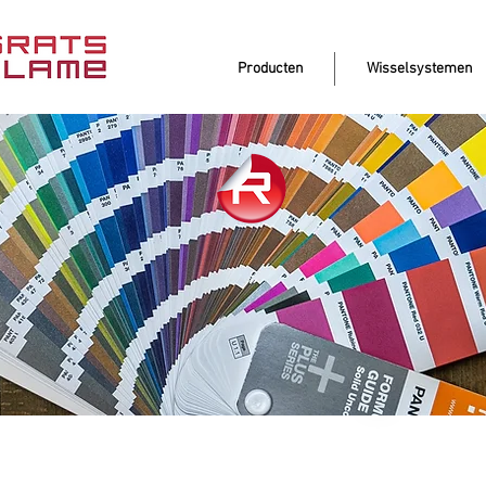
Producten
Wisselsystemen
De drukwe
in bewegi