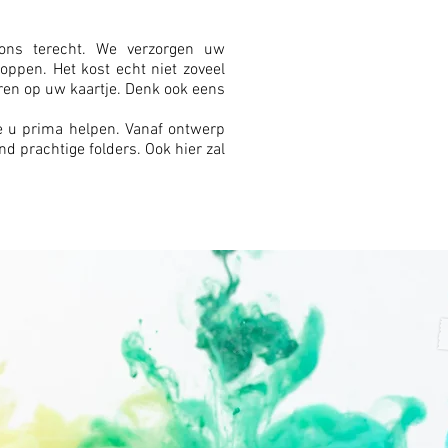
sterk ged
mogelijkh
ons terecht. We verzorgen uw
loppen. Het kost echt niet zoveel
toegenom
eren op uw kaartje. Denk ook eens
gebruik v
.
 u prima helpen. Vanaf ontwerp
netwerk v
d prachtige folders. Ook hier zal
zeer scher
goede beg
opdracht.