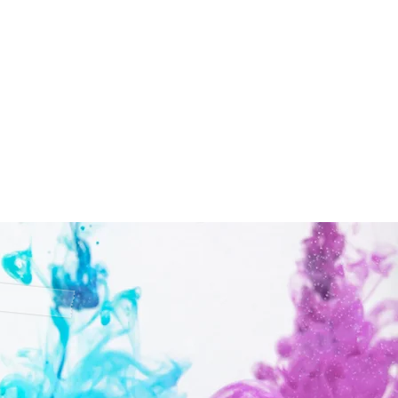
aald en de
eden sterk
en. Wij maken
an een uitgebreid
an drukkers met
pe prijzen met toch
eleiding van uw