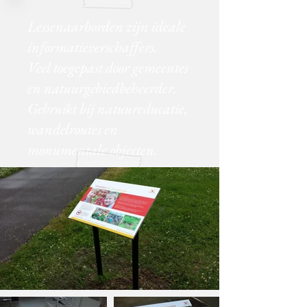
Lessenaarborden zijn ideale
informatieverschaffers.
Veel toegepast door gemeentes
en natuurgebiedbeheerder.
Gebruikt bij natuureducatie,
wandelroutes en
monumentale objecten.